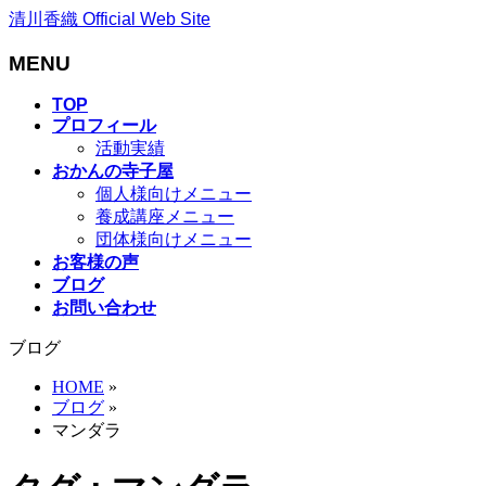
清川香織 Official Web Site
MENU
メ
TOP
プロフィール
ニ
活動実績
ュ
おかんの寺子屋
ー
個人様向けメニュー
を
養成講座メニュー
飛
団体様向けメニュー
ば
お客様の声
す
ブログ
お問い合わせ
ブログ
HOME
»
ブログ
»
マンダラ