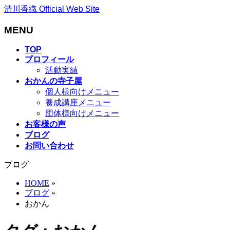
清川香織 Official Web Site
MENU
メ
TOP
プロフィール
ニ
活動実績
ュ
おかんの寺子屋
ー
個人様向けメニュー
を
養成講座メニュー
飛
団体様向けメニュー
ば
お客様の声
す
ブログ
お問い合わせ
ブログ
HOME
»
ブログ
»
おかん